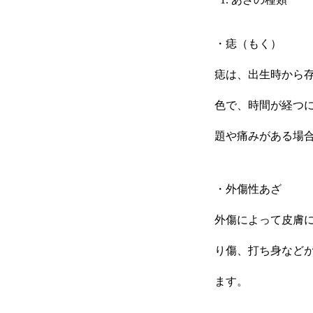
・痣（もく）
痣は、出生時から
色で、時間が経つ
題や痛みがある場
・外傷性あざ
外傷によって皮膚
り傷、打ち身など
ます。