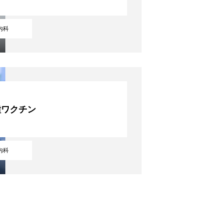
内科
種ワクチン
内科