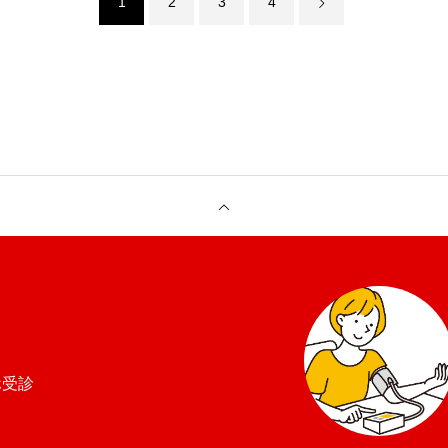
1
2
3
4
療
ホ受診