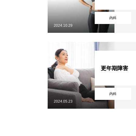
歯科
内科
2024.10.29
アクセス
電話予約
プライバ
医療DX推進体制整備加算、在宅医療
電子的診療情報連携体制整備につい
更年期障害
内科
2024.05.23