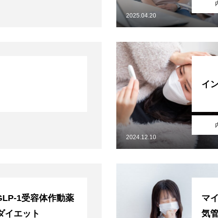
2025.04.20
イ
2024.12.10
/GLP-1受容体作動薬
マ
ダイエット
気