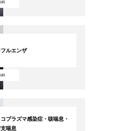
内科
ンフルエンザ
内科
イコプラズマ感染症・咳喘息・
管支喘息