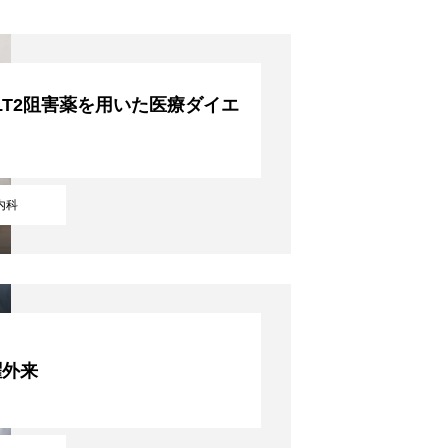
LT2阻害薬を用いた医療ダイエ
ト
内科
曜外来